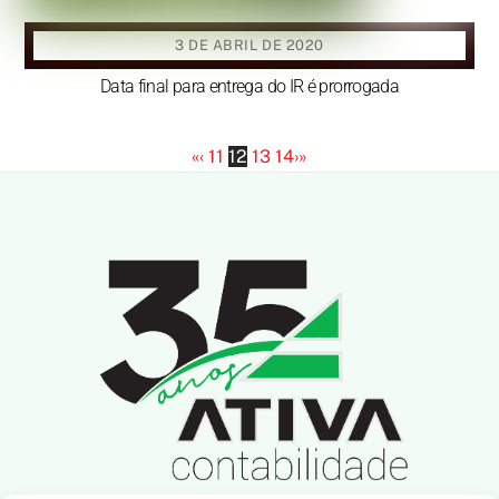
3 DE ABRIL DE 2020
Data final para entrega do IR é prorrogada
«
‹
11
12
13
14
›
»