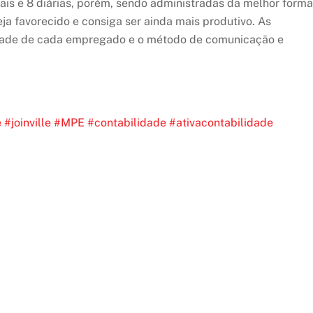
ais e 8 diárias, porém, sendo administradas da melhor forma
seja favorecido e consiga ser ainda mais produtivo. As
idade de cada empregado e o método de comunicação e
e
#joinville
#MPE
#contabilidade
#ativacontabilidade