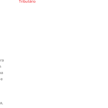
Tributário
ara
m
oa
 e
a,