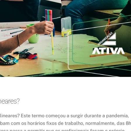
neares?
o lineares? Este termo começou a surgir durante a pandemia,
bam com os horários fixos de trabalho, normalmente, das 8
esa passa a permitir que os profissionais façam o próprio