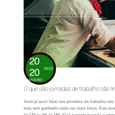
20
2023
20
JANEIRO
O que são jornadas de trabalho não li
Você já ouvir falar nas jornadas de trabalho nã
mas tem ganhado cada vez mais força. Elas aca
às 17h ou 9h às 18h. Elas surgem quando a empr