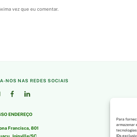
óxima vez que eu comentar.
GA-NOS NAS REDES SOCIAIS
SO ENDEREÇO
Para fornec
armazenar e
ona Francisca, 801
tecnologias
açu, Joinville/SC
IDs exclusi