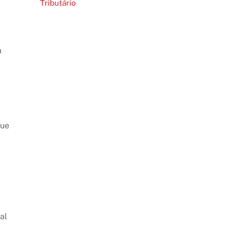
Tributário
a
que
al