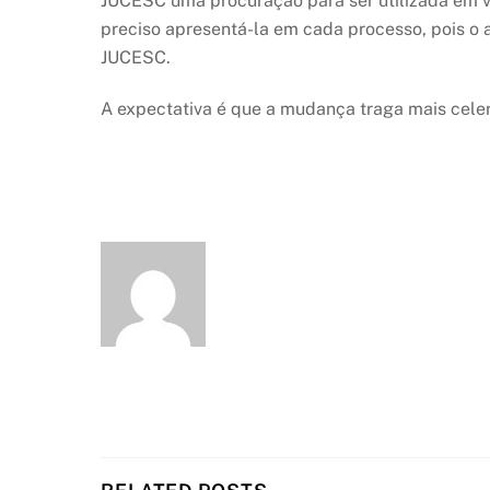
JUCESC uma procuração para ser utilizada em v
preciso apresentá-la em cada processo, pois o 
JUCESC.
A expectativa é que a mudança traga mais celer