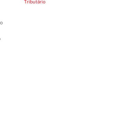
Tributário
ão
o