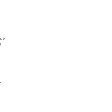
 de
6
5