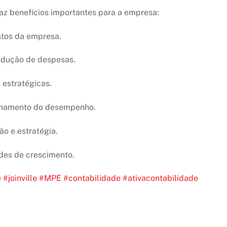
az benefícios importantes para a empresa:
stos da empresa.
redução de despesas.
estratégicas.
nhamento do desempenho.
o e estratégia.
ades de crescimento.
e
#
joinville
#MPE
#contabilidade
#
ativacontabilidade