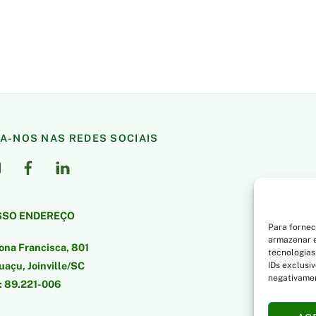
GA-NOS NAS REDES SOCIAIS
SO ENDEREÇO
Para fornec
armazenar e
ona Francisca, 801
tecnologias
açu, Joinville/SC
IDs exclusi
negativamen
: 89.221-006