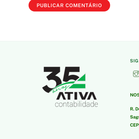
SI
NOS
R. D
Sagu
CEP