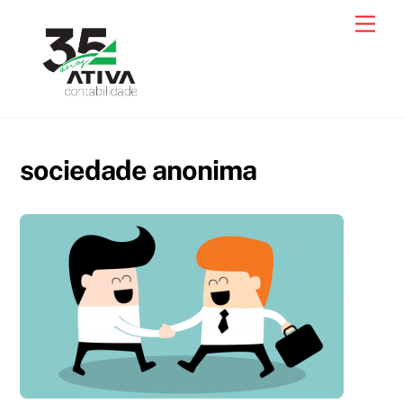
Skip
Men
to
content
sociedade anonima